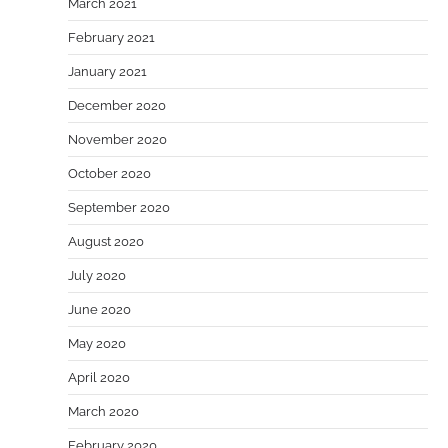
March 2021
February 2021
January 2021
December 2020
November 2020
October 2020
September 2020
August 2020
July 2020
June 2020
May 2020
April 2020
March 2020
February 2020