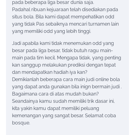
pada beberapa liga besar dunia saja.
Padahal ribuan kejuaraan telah disediakan pada
situs bola. Bila kami dapat mempehatikan odd
yang tidak Pas sebaiknya mencari turnamen lain
yang memiliki odd yang lebih tinggi.
Jadi apabila kami tidak menemukan odd yang
besar pada liga besar, tidak butuh ragu main-
main pada tim kecil. Mengapa tidak, yang penting
kan sanggup melakukan prediksi dengan tepat
dan mendapatkan hadiah iya kan?
Demikianlah beberapa cara main judi online bola
yang dapat anda gunakan bila inign bermain judi .
Bagaimana cara di atas mudah bukan?
Seandainya kamu sudah memiliki trik dasar ini,
kita yakin kamu dapat memiliki peluang
kemenangan yang sangat besar. Selamat coba
bosque.