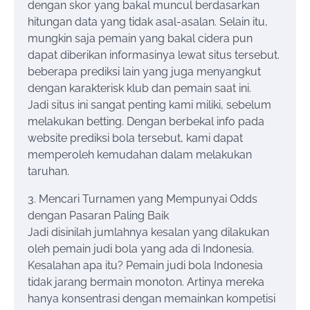
dengan skor yang bakal muncul berdasarkan
hitungan data yang tidak asal-asalan. Selain itu,
mungkin saja pemain yang bakal cidera pun
dapat diberikan informasinya lewat situs tersebut.
beberapa prediksi lain yang juga menyangkut
dengan karakterisk klub dan pemain saat ini.
Jadi situs ini sangat penting kami miliki, sebelum
melakukan betting. Dengan berbekal info pada
website prediksi bola tersebut, kami dapat
memperoleh kemudahan dalam melakukan
taruhan.
3. Mencari Turnamen yang Mempunyai Odds
dengan Pasaran Paling Baik
Jadi disinilah jumlahnya kesalan yang dilakukan
oleh pemain judi bola yang ada di Indonesia.
Kesalahan apa itu? Pemain judi bola Indonesia
tidak jarang bermain monoton. Artinya mereka
hanya konsentrasi dengan memainkan kompetisi