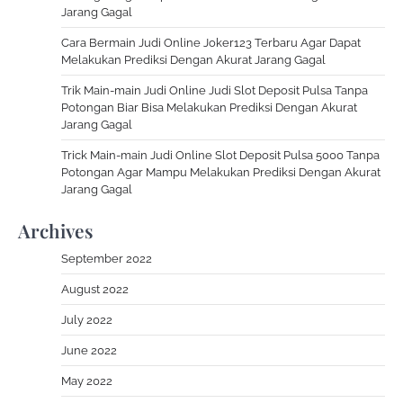
Jarang Gagal
Cara Bermain Judi Online Joker123 Terbaru Agar Dapat
Melakukan Prediksi Dengan Akurat Jarang Gagal
Trik Main-main Judi Online Judi Slot Deposit Pulsa Tanpa
Potongan Biar Bisa Melakukan Prediksi Dengan Akurat
Jarang Gagal
Trick Main-main Judi Online Slot Deposit Pulsa 5000 Tanpa
Potongan Agar Mampu Melakukan Prediksi Dengan Akurat
Jarang Gagal
Archives
September 2022
August 2022
July 2022
June 2022
May 2022