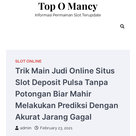
Top O Mancy
Skip
to
Informasi Permainan Slot Terupdate
content
SLOT ONLINE
Trik Main Judi Online Situs
Slot Deposit Pulsa Tanpa
Potongan Biar Mahir
Melakukan Prediksi Dengan
Akurat Jarang Gagal
admin
February 23, 2021