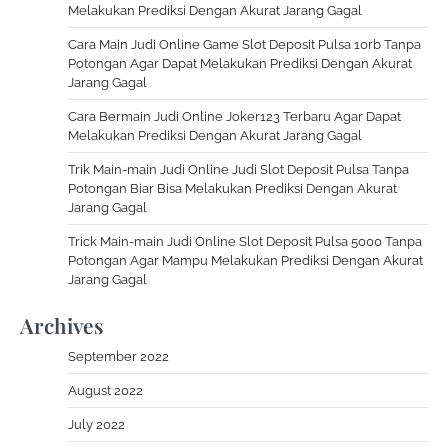
Melakukan Prediksi Dengan Akurat Jarang Gagal
Cara Main Judi Online Game Slot Deposit Pulsa 10rb Tanpa
Potongan Agar Dapat Melakukan Prediksi Dengan Akurat
Jarang Gagal
Cara Bermain Judi Online Joker123 Terbaru Agar Dapat
Melakukan Prediksi Dengan Akurat Jarang Gagal
Trik Main-main Judi Online Judi Slot Deposit Pulsa Tanpa
Potongan Biar Bisa Melakukan Prediksi Dengan Akurat
Jarang Gagal
Trick Main-main Judi Online Slot Deposit Pulsa 5000 Tanpa
Potongan Agar Mampu Melakukan Prediksi Dengan Akurat
Jarang Gagal
Archives
September 2022
August 2022
July 2022