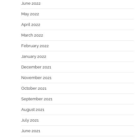
June 2022
May 2022
April 2022
March 2022
February 2022
January 2022
December 2021
November 2021
October 2021
September 2021
August 2021
July 2021
June 2021