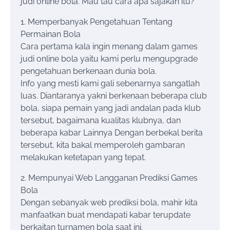
judi online bola. Mau tau cara apa sajakah itu?
1. Memperbanyak Pengetahuan Tentang
Permainan Bola
Cara pertama kala ingin menang dalam games
judi online bola yaitu kami perlu mengupgrade
pengetahuan berkenaan dunia bola.
Info yang mesti kami gali sebenarnya sangatlah
luas. Diantaranya yakni berkenaan beberapa club
bola, siapa pemain yang jadi andalan pada klub
tersebut, bagaimana kualitas klubnya, dan
beberapa kabar Lainnya Dengan berbekal berita
tersebut, kita bakal memperoleh gambaran
melakukan ketetapan yang tepat.
2. Mempunyai Web Langganan Prediksi Games
Bola
Dengan sebanyak web prediksi bola, mahir kita
manfaatkan buat mendapati kabar terupdate
berkaitan turnamen bola saat ini.