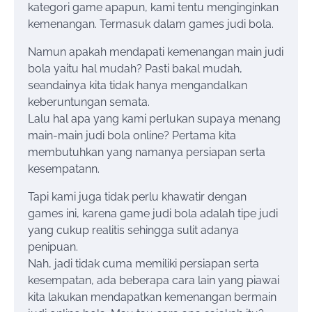
kategori game apapun, kami tentu menginginkan
kemenangan. Termasuk dalam games judi bola.
Namun apakah mendapati kemenangan main judi
bola yaitu hal mudah? Pasti bakal mudah,
seandainya kita tidak hanya mengandalkan
keberuntungan semata.
Lalu hal apa yang kami perlukan supaya menang
main-main judi bola online? Pertama kita
membutuhkan yang namanya persiapan serta
kesempatann.
Tapi kami juga tidak perlu khawatir dengan
games ini, karena game judi bola adalah tipe judi
yang cukup realitis sehingga sulit adanya
penipuan.
Nah, jadi tidak cuma memiliki persiapan serta
kesempatan, ada beberapa cara lain yang piawai
kita lakukan mendapatkan kemenangan bermain