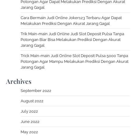
Potongan Agar Dapat Melakukan Prediksi Dengan Akurat
Jarang Gagal
Cara Bermain Judi Online Joker123 Terbaru Agar Dapat
Melakukan Prediksi Dengan Akurat Jarang Gagal
Trik Main-main Judi Online Judi Slot Deposit Pulsa Tanpa
Potongan Biar Bisa Melakukan Prediksi Dengan Akurat
Jarang Gagal
Trick Main-main Judi Online Slot Deposit Pulsa 5000 Tanpa
Potongan Agar Mampu Melakukan Prediksi Dengan Akurat
Jarang Gagal
Archives
September 2022
August 2022
July 2022
June 2022
May 2022