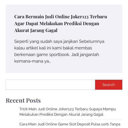
Cara Bermain Judi Online Joker123 Terbaru
Agar Dapat Melakukan Prediksi Dengan
Akurat Jarang Gagal
Seperti yang sudah saya janjikan Sebelumnya
kalau artikel kali ini kami bakal membas
berkenaan game sportbook. Jadi janganlah
kemana-mana ya…
Search
Recent Posts
Trick Main Judi Online Joker123 Terbaru Supaya Mampu
Melakukan Prediksi Dengan Akurat Jarang Gagal
Cara Main Judi Online Game Slot Deposit Pulsa 10rb Tanpa