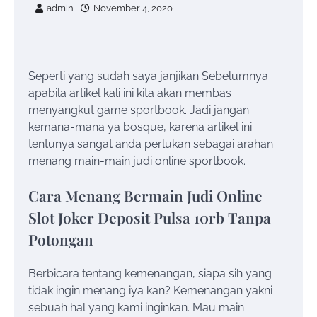
admin
November 4, 2020
Seperti yang sudah saya janjikan Sebelumnya
apabila artikel kali ini kita akan membas
menyangkut game sportbook. Jadi jangan
kemana-mana ya bosque, karena artikel ini
tentunya sangat anda perlukan sebagai arahan
menang main-main judi online sportbook.
Cara Menang Bermain Judi Online
Slot Joker Deposit Pulsa 10rb Tanpa
Potongan
Berbicara tentang kemenangan, siapa sih yang
tidak ingin menang iya kan? Kemenangan yakni
sebuah hal yang kami inginkan. Mau main