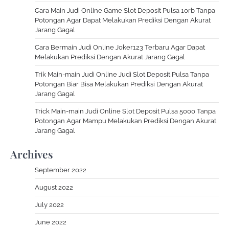
Cara Main Judi Online Game Slot Deposit Pulsa 10rb Tanpa
Potongan Agar Dapat Melakukan Prediksi Dengan Akurat
Jarang Gagal
Cara Bermain Judi Online Joker123 Terbaru Agar Dapat
Melakukan Prediksi Dengan Akurat Jarang Gagal
Trik Main-main Judi Online Judi Slot Deposit Pulsa Tanpa
Potongan Biar Bisa Melakukan Prediksi Dengan Akurat
Jarang Gagal
Trick Main-main Judi Online Slot Deposit Pulsa 5000 Tanpa
Potongan Agar Mampu Melakukan Prediksi Dengan Akurat
Jarang Gagal
Archives
September 2022
August 2022
July 2022
June 2022