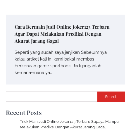
Cara Bermain Judi Online Joker123 Terbaru
Agar Dapat Melakukan Prediksi Dengan
Akurat Jarang Gagal
Seperti yang sudah saya janjikan Sebelumnya
kalau artikel kali ini kami bakal membas
berkenaan game sportbook. Jadi janganlah
kemana-mana ya…
Search
Recent Posts
Trick Main Judi Online Joker123 Terbaru Supaya Mampu
Melakukan Prediksi Dengan Akurat Jarang Gagal