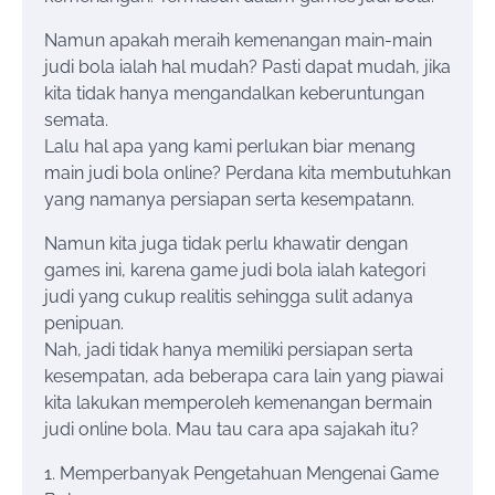
Namun apakah meraih kemenangan main-main
judi bola ialah hal mudah? Pasti dapat mudah, jika
kita tidak hanya mengandalkan keberuntungan
semata.
Lalu hal apa yang kami perlukan biar menang
main judi bola online? Perdana kita membutuhkan
yang namanya persiapan serta kesempatann.
Namun kita juga tidak perlu khawatir dengan
games ini, karena game judi bola ialah kategori
judi yang cukup realitis sehingga sulit adanya
penipuan.
Nah, jadi tidak hanya memiliki persiapan serta
kesempatan, ada beberapa cara lain yang piawai
kita lakukan memperoleh kemenangan bermain
judi online bola. Mau tau cara apa sajakah itu?
1. Memperbanyak Pengetahuan Mengenai Game