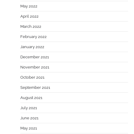
May 2022
April 2022
March 2022
February 2022
January 2022
December 2021
November 2021
October 2021
September 2021
August 2021
July 2021
June 2021
May 2021