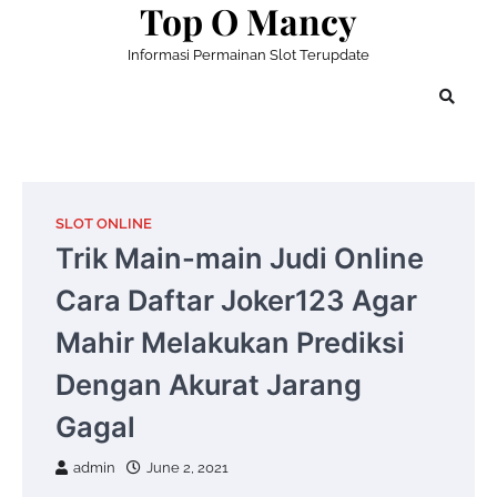
Top O Mancy
Skip
to
Informasi Permainan Slot Terupdate
content
SLOT ONLINE
Trik Main-main Judi Online
Cara Daftar Joker123 Agar
Mahir Melakukan Prediksi
Dengan Akurat Jarang
Gagal
admin
June 2, 2021