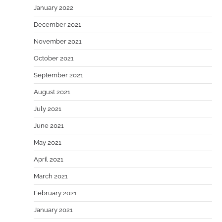
January 2022
December 2021
November 2021
October 2021
September 2021
August 2021
July 2021
June 2021
May 2021
April 2021
March 2021
February 2021
January 2021