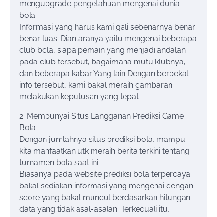
mengupgrade pengetahuan mengenai dunia
bola.
Informasi yang harus kami gali sebenarnya benar
benar luas. Diantaranya yaitu mengenai beberapa
club bola, siapa pemain yang menjadi andalan
pada club tersebut, bagaimana mutu klubnya,
dan beberapa kabar Yang lain Dengan berbekal
info tersebut, kami bakal meraih gambaran
melakukan keputusan yang tepat.
2. Mempunyai Situs Langganan Prediksi Game
Bola
Dengan jumlahnya situs prediksi bola, mampu
kita manfaatkan utk meraih berita terkini tentang
turnamen bola saat ini.
Biasanya pada website prediksi bola terpercaya
bakal sediakan informasi yang mengenai dengan
score yang bakal muncul berdasarkan hitungan
data yang tidak asal-asalan. Terkecuali itu,