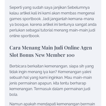
Seperti yang sudah saya janjikan Sebelumnya
kalau artikel kali ini kami akan membas mengenai
games sportbook. Jadi janganlah kemana-mana
ya bosque, karena artikel ini tentunya sangat anda
perlukan sebagai tutorial menang main-main judi
online sportbook.
Cara Menang Main Judi Online Agen
Slot Bonus New Member 100
Berbicara berkaitan kemenangan, siapa sih yang
tidak ingin menang iya kan? Kemenangan yakni
sebuah hal yang kami inginkan. Mau main-main
jenis permainan apapun, kita tentu berharap
kemenangan. Termasuk dalam permainan judi
bola.
Namun apakah mendapati kemenangan bermain