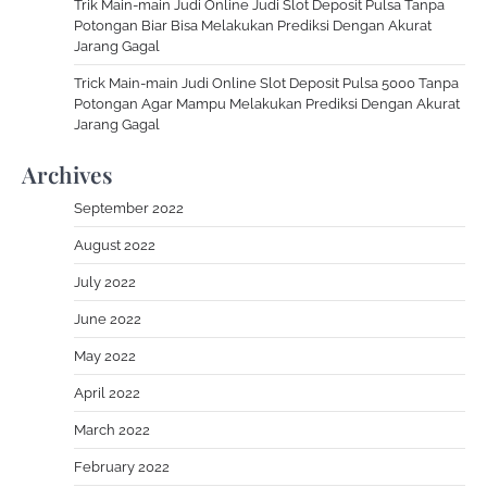
Trik Main-main Judi Online Judi Slot Deposit Pulsa Tanpa
Potongan Biar Bisa Melakukan Prediksi Dengan Akurat
Jarang Gagal
Trick Main-main Judi Online Slot Deposit Pulsa 5000 Tanpa
Potongan Agar Mampu Melakukan Prediksi Dengan Akurat
Jarang Gagal
Archives
September 2022
August 2022
July 2022
June 2022
May 2022
April 2022
March 2022
February 2022