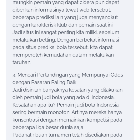
mungkin pemain yang dapat cidera pun dapat
diberikan informasinya lewat web tersebut.
beberapa prediksi lain yang juga menyangkut
dengan karakterisk klub dan pemain saat ini.
Jadi situs ini sangat penting kita miliki, sebelum
melakukan betting. Dengan berbekal informasi
pada situs prediksi bola tersebut, kita dapat
memperoleh kemudahan dalam melakukan
taruhan.
3. Mencari Pertandingan yang Mempunyai Odds
dengan Pasaran Paling Baik
Jadi disinilah banyaknya kesalan yang dilakukan
oleh pemain judi bola yang ada di Indonesia.
Kesalahan apa itu? Pemain judi bola Indonesia
sering bermain monoton. Artinya mereka hanya
konsentrasi dengan memainkan kompetisi pada
beberapa liga besar dunia saja.
Padahal ribuan turnamen telah disediakan pada