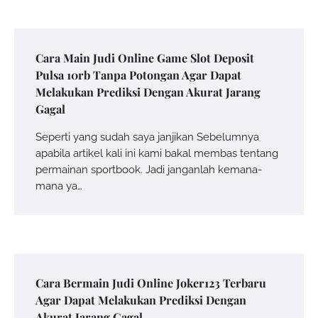
Cara Main Judi Online Game Slot Deposit
Pulsa 10rb Tanpa Potongan Agar Dapat
Melakukan Prediksi Dengan Akurat Jarang
Gagal
Seperti yang sudah saya janjikan Sebelumnya
apabila artikel kali ini kami bakal membas tentang
permainan sportbook. Jadi janganlah kemana-
mana ya…
Cara Bermain Judi Online Joker123 Terbaru
Agar Dapat Melakukan Prediksi Dengan
Akurat Jarang Gagal