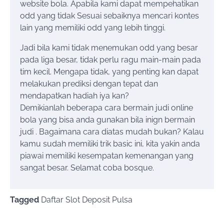
website bola. Apabila kami dapat mempehatikan
odd yang tidak Sesuai sebaiknya mencari kontes
lain yang memiliki odd yang lebih tinggi.
Jadi bila kami tidak menemukan odd yang besar
pada liga besar, tidak perlu ragu main-main pada
tim kecil. Mengapa tidak, yang penting kan dapat
melakukan prediksi dengan tepat dan
mendapatkan hadiah iya kan?
Demikianlah beberapa cara bermain judi online
bola yang bisa anda gunakan bila inign bermain
judi . Bagaimana cara diatas mudah bukan? Kalau
kamu sudah memiliki trik basic ini, kita yakin anda
piawai memiliki kesempatan kemenangan yang
sangat besar. Selamat coba bosque.
Tagged
Daftar Slot Deposit Pulsa