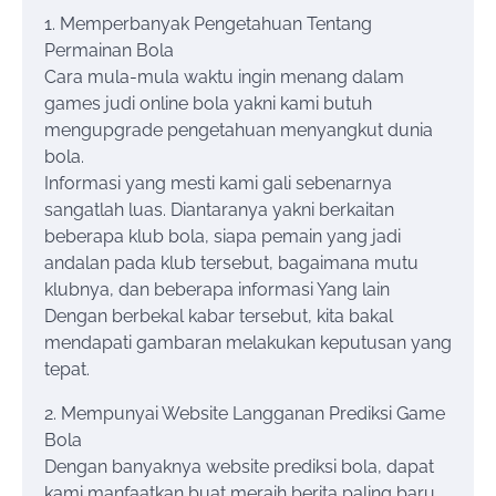
1. Memperbanyak Pengetahuan Tentang
Permainan Bola
Cara mula-mula waktu ingin menang dalam
games judi online bola yakni kami butuh
mengupgrade pengetahuan menyangkut dunia
bola.
Informasi yang mesti kami gali sebenarnya
sangatlah luas. Diantaranya yakni berkaitan
beberapa klub bola, siapa pemain yang jadi
andalan pada klub tersebut, bagaimana mutu
klubnya, dan beberapa informasi Yang lain
Dengan berbekal kabar tersebut, kita bakal
mendapati gambaran melakukan keputusan yang
tepat.
2. Mempunyai Website Langganan Prediksi Game
Bola
Dengan banyaknya website prediksi bola, dapat
kami manfaatkan buat meraih berita paling baru