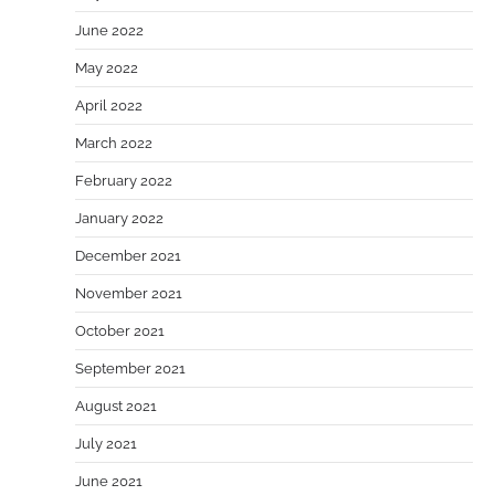
June 2022
May 2022
April 2022
March 2022
February 2022
January 2022
December 2021
November 2021
October 2021
September 2021
August 2021
July 2021
June 2021