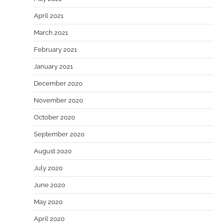
April 2021
March 2021
February 2021
January 2021
December 2020
November 2020
October 2020
September 2020
August 2020
July 2020
June 2020
May 2020
April 2020