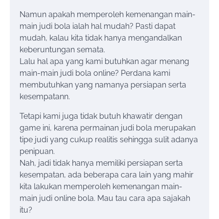
Namun apakah memperoleh kemenangan main-
main judi bola ialah hal mudah? Pasti dapat
mudah, kalau kita tidak hanya mengandalkan
keberuntungan semata.
Lalu hal apa yang kami butuhkan agar menang
main-main judi bola online? Perdana kami
membutuhkan yang namanya persiapan serta
kesempatann.
Tetapi kami juga tidak butuh khawatir dengan
game ini, karena permainan judi bola merupakan
tipe judi yang cukup realitis sehingga sulit adanya
penipuan.
Nah, jadi tidak hanya memiliki persiapan serta
kesempatan, ada beberapa cara lain yang mahir
kita lakukan memperoleh kemenangan main-
main judi online bola. Mau tau cara apa sajakah
itu?