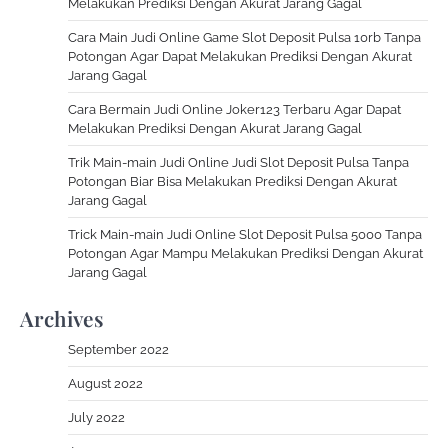
Melakukan Prediksi Dengan Akurat Jarang Gagal
Cara Main Judi Online Game Slot Deposit Pulsa 10rb Tanpa
Potongan Agar Dapat Melakukan Prediksi Dengan Akurat
Jarang Gagal
Cara Bermain Judi Online Joker123 Terbaru Agar Dapat
Melakukan Prediksi Dengan Akurat Jarang Gagal
Trik Main-main Judi Online Judi Slot Deposit Pulsa Tanpa
Potongan Biar Bisa Melakukan Prediksi Dengan Akurat
Jarang Gagal
Trick Main-main Judi Online Slot Deposit Pulsa 5000 Tanpa
Potongan Agar Mampu Melakukan Prediksi Dengan Akurat
Jarang Gagal
Archives
September 2022
August 2022
July 2022