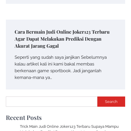
Cara Bermain Judi Online Joker123 Terbaru
Agar Dapat Melakukan Prediksi Dengan
Akurat Jarang Gagal
Seperti yang sudah saya janjikan Sebelumnya
kalau artikel kali ini kami bakal membas
berkenaan game sportbook. Jadi janganlah
kemana-mana ya…
Search
Recent Posts
Trick Main Judi Online Joker123 Terbaru Supaya Mampu