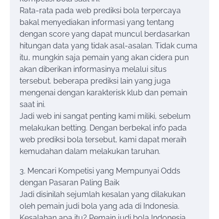
Rata-rata pada web prediksi bola terpercaya
bakal menyediakan informasi yang tentang
dengan score yang dapat muncul berdasarkan
hitungan data yang tidak asal-asalan. Tidak cuma
itu, mungkin saja pemain yang akan cidera pun
akan diberikan informasinya melalui situs
tersebut. beberapa prediksi lain yang juga
mengenai dengan karakterisk klub dan pemain
saat ini.
Jadi web ini sangat penting kami miliki, sebelum
melakukan betting. Dengan berbekal info pada
web prediksi bola tersebut, kami dapat meraih
kemudahan dalam melakukan taruhan.
3. Mencari Kompetisi yang Mempunyai Odds
dengan Pasaran Paling Baik
Jadi disinilah sejumlah kesalan yang dilakukan
oleh pemain judi bola yang ada di Indonesia.
Kesalahan apa itu? Pemain judi bola Indonesia