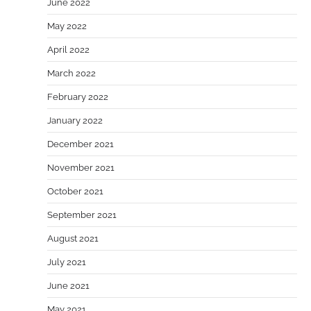
June 2022
May 2022
April 2022
March 2022
February 2022
January 2022
December 2021
November 2021
October 2021
September 2021
August 2021
July 2021
June 2021
May 2021