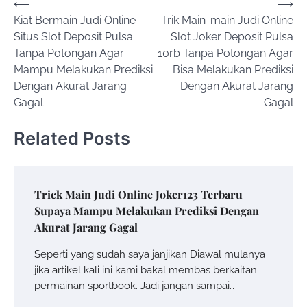
Post
⟵
⟶
Kiat Bermain Judi Online
Trik Main-main Judi Online
navigation
Situs Slot Deposit Pulsa
Slot Joker Deposit Pulsa
Tanpa Potongan Agar
10rb Tanpa Potongan Agar
Mampu Melakukan Prediksi
Bisa Melakukan Prediksi
Dengan Akurat Jarang
Dengan Akurat Jarang
Gagal
Gagal
Related Posts
Trick Main Judi Online Joker123 Terbaru
Supaya Mampu Melakukan Prediksi Dengan
Akurat Jarang Gagal
Seperti yang sudah saya janjikan Diawal mulanya
jika artikel kali ini kami bakal membas berkaitan
permainan sportbook. Jadi jangan sampai…