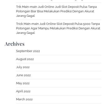
Trik Main-main Judi Online Judi Slot Deposit Pulsa Tanpa
Potongan Biar Bisa Melakukan Prediksi Dengan Akurat
Jarang Gagal
Trick Main-main Judi Online Slot Deposit Pulsa 5000 Tanpa
Potongan Agar Mampu Melakukan Prediksi Dengan Akurat
Jarang Gagal
Archives
September 2022
August 2022
July 2022
June 2022
May 2022
April 2022
March 2022