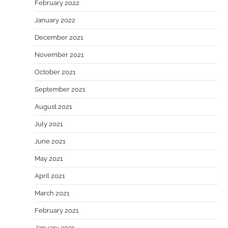
February 2022
January 2022
December 2021
November 2021
October 2021
September 2021
August 2021
July 2021
June 2021
May 2021
April 2021
March 2021
February 2021
January 2021