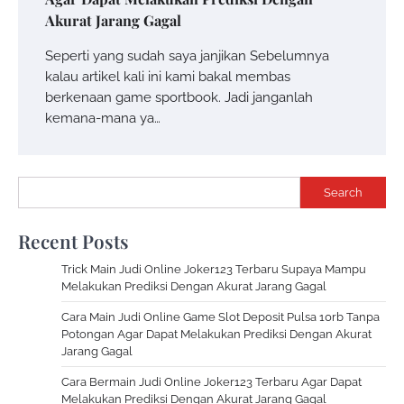
Akurat Jarang Gagal
Seperti yang sudah saya janjikan Sebelumnya
kalau artikel kali ini kami bakal membas
berkenaan game sportbook. Jadi janganlah
kemana-mana ya…
Search
Recent Posts
Trick Main Judi Online Joker123 Terbaru Supaya Mampu
Melakukan Prediksi Dengan Akurat Jarang Gagal
Cara Main Judi Online Game Slot Deposit Pulsa 10rb Tanpa
Potongan Agar Dapat Melakukan Prediksi Dengan Akurat
Jarang Gagal
Cara Bermain Judi Online Joker123 Terbaru Agar Dapat
Melakukan Prediksi Dengan Akurat Jarang Gagal