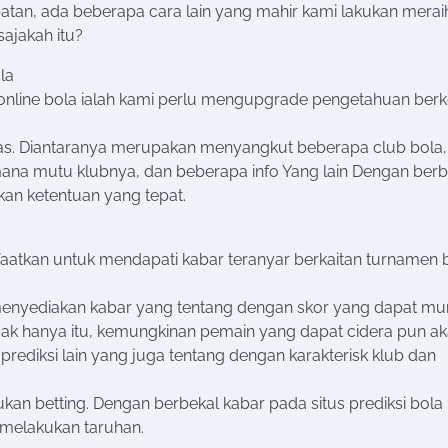
patan, ada beberapa cara lain yang mahir kami lakukan merai
ajakah itu?
la
 online bola ialah kami perlu mengupgrade pengetahuan ber
luas. Diantaranya merupakan menyangkut beberapa club bola,
mana mutu klubnya, dan beberapa info Yang lain Dengan berb
an ketentuan yang tepat.
faatkan untuk mendapati kabar teranyar berkaitan turnamen 
t menyediakan kabar yang tentang dengan skor yang dapat mu
idak hanya itu, kemungkinan pemain yang dapat cidera pun a
 prediksi lain yang juga tentang dengan karakterisk klub dan
akukan betting. Dengan berbekal kabar pada situs prediksi bola
melakukan taruhan.