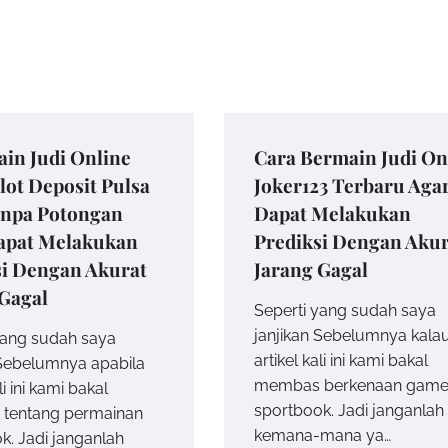
in Judi Online
Cara Bermain Judi On
ot Deposit Pulsa
Joker123 Terbaru Aga
anpa Potongan
Dapat Melakukan
apat Melakukan
Prediksi Dengan Akur
si Dengan Akurat
Jarang Gagal
 Gagal
Seperti yang sudah saya
janjikan Sebelumnya kala
yang sudah saya
artikel kali ini kami bakal
 Sebelumnya apabila
membas berkenaan gam
li ini kami bakal
sportbook. Jadi janganlah
tentang permainan
kemana-mana ya…
k. Jadi janganlah