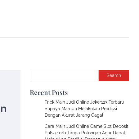
Search
Recent Posts
Trick Main Judi Online Joker123 Terbaru
an
Supaya Mampu Melakukan Prediksi
Dengan Akurat Jarang Gagal
Cara Main Judi Online Game Slot Deposit
Pulsa 10rb Tanpa Potongan Agar Dapat