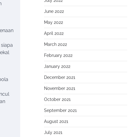
July 2022
h
June 2022
May 2022
kenaan
April 2022
March 2022
 siapa
ekal
February 2022
January 2022
December 2021
bola
November 2021
ncul
October 2021
kan
September 2021
August 2021
July 2021