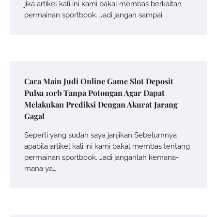
jika artikel kali ini kami bakal membas berkaitan
permainan sportbook. Jadi jangan sampai…
Cara Main Judi Online Game Slot Deposit
Pulsa 10rb Tanpa Potongan Agar Dapat
Melakukan Prediksi Dengan Akurat Jarang
Gagal
Seperti yang sudah saya janjikan Sebelumnya
apabila artikel kali ini kami bakal membas tentang
permainan sportbook. Jadi janganlah kemana-
mana ya…