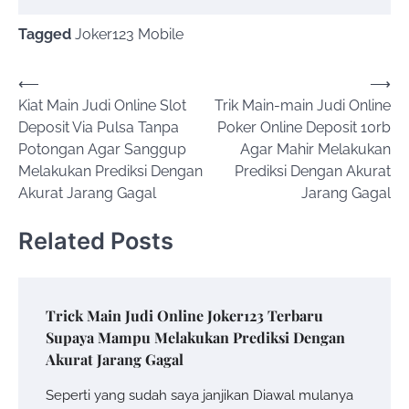
Tagged
Joker123 Mobile
Post
⟵
⟶
Kiat Main Judi Online Slot
Trik Main-main Judi Online
navigation
Deposit Via Pulsa Tanpa
Poker Online Deposit 10rb
Potongan Agar Sanggup
Agar Mahir Melakukan
Melakukan Prediksi Dengan
Prediksi Dengan Akurat
Akurat Jarang Gagal
Jarang Gagal
Related Posts
Trick Main Judi Online Joker123 Terbaru
Supaya Mampu Melakukan Prediksi Dengan
Akurat Jarang Gagal
Seperti yang sudah saya janjikan Diawal mulanya