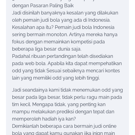
dengan Pasaran Paling Baik
Jadi disinilah banyaknya kesalan yang dilakukan
oleh pemain judi bola yang ada di Indonesia.
Kesalahan apa itu? Pemain judi bola Indonesia
sering bermain monoton. Artinya mereka hanya
fokus dengan memainkan kompetisi pada
beberapa liga besar dunia saja.
Padahal ribuan pertandingan telah disediakan
pada web bola. Apabila kita dapat mempehatikan
odd yang tidak Sesuai sebaiknya mencari kontes
lain yang memiliki odd yang lebih tinggi.
Jadi seandainya kami tidak menemukan odd yang
besar pada liga besar, tidak perlu ragu main pada
tim kecil. Mengapa tidak, yang penting kan
mampu melakukan prediksi dengan tepat dan
memperoleh hadiah iya kan?
Demikianlah beberapa cara bermain judi online
bola yang dapat kamu gunakan jika inign main