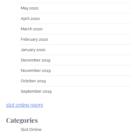
May 2020
April 2020
March 2020
February 2020
January 2020
December 2019
November 2019
October 2019
September 2019
slot online resmi
Categories
Slot Online