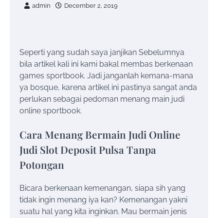
admin
December 2, 2019
Seperti yang sudah saya janjikan Sebelumnya
bila artikel kali ini kami bakal membas berkenaan
games sportbook. Jadi janganlah kemana-mana
ya bosque, karena artikel ini pastinya sangat anda
perlukan sebagai pedoman menang main judi
online sportbook.
Cara Menang Bermain Judi Online
Judi Slot Deposit Pulsa Tanpa
Potongan
Bicara berkenaan kemenangan, siapa sih yang
tidak ingin menang iya kan? Kemenangan yakni
suatu hal yang kita inginkan. Mau bermain jenis