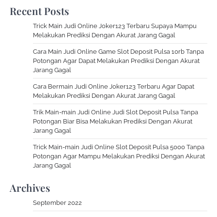
Recent Posts
Trick Main Judi Online Joker123 Terbaru Supaya Mampu
Melakukan Prediksi Dengan Akurat Jarang Gagal
Cara Main Judi Online Game Slot Deposit Pulsa 10rb Tanpa
Potongan Agar Dapat Melakukan Prediksi Dengan Akurat
Jarang Gagal
Cara Bermain Judi Online Joker123 Terbaru Agar Dapat
Melakukan Prediksi Dengan Akurat Jarang Gagal
Trik Main-main Judi Online Judi Slot Deposit Pulsa Tanpa
Potongan Biar Bisa Melakukan Prediksi Dengan Akurat
Jarang Gagal
Trick Main-main Judi Online Slot Deposit Pulsa 5000 Tanpa
Potongan Agar Mampu Melakukan Prediksi Dengan Akurat
Jarang Gagal
Archives
September 2022