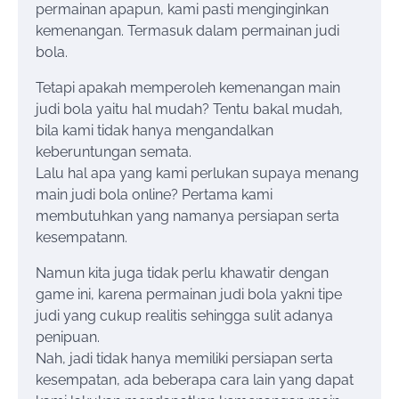
permainan apapun, kami pasti menginginkan
kemenangan. Termasuk dalam permainan judi
bola.
Tetapi apakah memperoleh kemenangan main
judi bola yaitu hal mudah? Tentu bakal mudah,
bila kami tidak hanya mengandalkan
keberuntungan semata.
Lalu hal apa yang kami perlukan supaya menang
main judi bola online? Pertama kami
membutuhkan yang namanya persiapan serta
kesempatann.
Namun kita juga tidak perlu khawatir dengan
game ini, karena permainan judi bola yakni tipe
judi yang cukup realitis sehingga sulit adanya
penipuan.
Nah, jadi tidak hanya memiliki persiapan serta
kesempatan, ada beberapa cara lain yang dapat