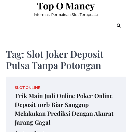
Top O Mancy
Skip
to
Informasi Permainan Slot Terupdate
content
Tag:
Slot Joker Deposit
Pulsa Tanpa Potongan
SLOT ONLINE
Trik Main Judi Online Poker Online
Deposit 10rb Biar Sanggup
Melakukan Prediksi Dengan Akurat
Jarang Gagal