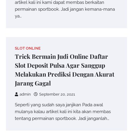
artikel kali ini kami dapat membas berkaitan
permainan sportbook. Jadi jangan kemana-mana
ya…
SLOT ONLINE
Trick Bermain Judi Online Daftar
Slot Deposit Pulsa Agar Sanggup
Melakukan Prediksi Dengan Akurat
Jarang Gagal
admin
September 20, 2021
Seperti yang sudah saya janjikan Pada awal
mulanya kalau artikel kali ini kita akan membas
tentang permainan sportbook. Jadi janganlah…