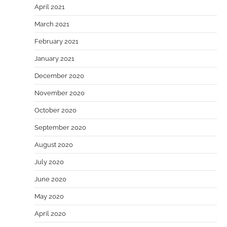
April 2021
March 2021
February 2021
January 2021
December 2020
November 2020
October 2020
September 2020
August 2020
July 2020
June 2020
May 2020
April 2020