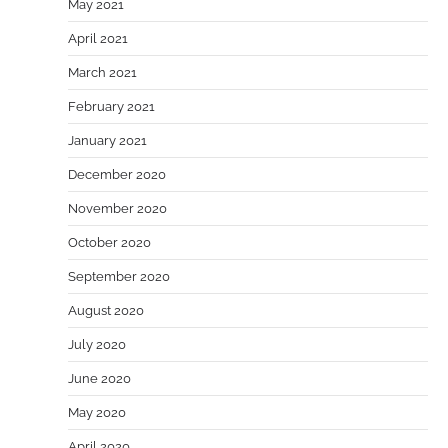
May 2021
April 2021
March 2021
February 2021
January 2021
December 2020
November 2020
October 2020
September 2020
August 2020
July 2020
June 2020
May 2020
April 2020