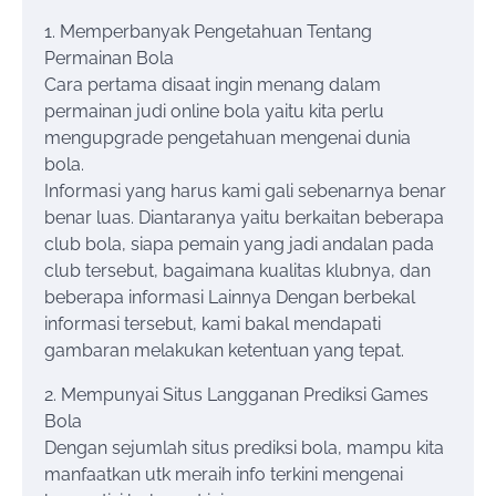
1. Memperbanyak Pengetahuan Tentang
Permainan Bola
Cara pertama disaat ingin menang dalam
permainan judi online bola yaitu kita perlu
mengupgrade pengetahuan mengenai dunia
bola.
Informasi yang harus kami gali sebenarnya benar
benar luas. Diantaranya yaitu berkaitan beberapa
club bola, siapa pemain yang jadi andalan pada
club tersebut, bagaimana kualitas klubnya, dan
beberapa informasi Lainnya Dengan berbekal
informasi tersebut, kami bakal mendapati
gambaran melakukan ketentuan yang tepat.
2. Mempunyai Situs Langganan Prediksi Games
Bola
Dengan sejumlah situs prediksi bola, mampu kita
manfaatkan utk meraih info terkini mengenai