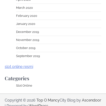
March 2020
February 2020
January 2020
December 2019
November 2019
October 2019
September 2019
slot online resmi
Categories
Slot Online
Copyright © 2026
Top O Mancy
City Blog by
Ascendoor
| Powered by
WordPress
.