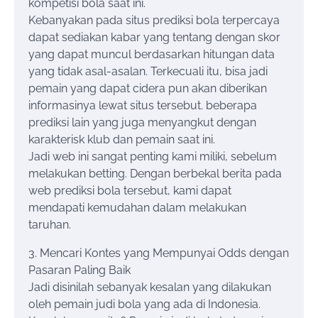
kompetisi bola saat ini.
Kebanyakan pada situs prediksi bola terpercaya
dapat sediakan kabar yang tentang dengan skor
yang dapat muncul berdasarkan hitungan data
yang tidak asal-asalan. Terkecuali itu, bisa jadi
pemain yang dapat cidera pun akan diberikan
informasinya lewat situs tersebut. beberapa
prediksi lain yang juga menyangkut dengan
karakterisk klub dan pemain saat ini.
Jadi web ini sangat penting kami miliki, sebelum
melakukan betting. Dengan berbekal berita pada
web prediksi bola tersebut, kami dapat
mendapati kemudahan dalam melakukan
taruhan.
3. Mencari Kontes yang Mempunyai Odds dengan
Pasaran Paling Baik
Jadi disinilah sebanyak kesalan yang dilakukan
oleh pemain judi bola yang ada di Indonesia.