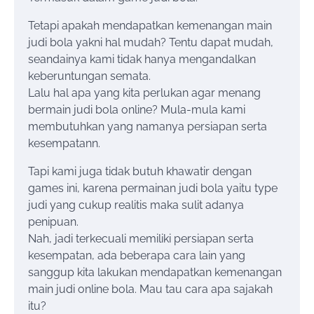
Tetapi apakah mendapatkan kemenangan main
judi bola yakni hal mudah? Tentu dapat mudah,
seandainya kami tidak hanya mengandalkan
keberuntungan semata.
Lalu hal apa yang kita perlukan agar menang
bermain judi bola online? Mula-mula kami
membutuhkan yang namanya persiapan serta
kesempatann.
Tapi kami juga tidak butuh khawatir dengan
games ini, karena permainan judi bola yaitu type
judi yang cukup realitis maka sulit adanya
penipuan.
Nah, jadi terkecuali memiliki persiapan serta
kesempatan, ada beberapa cara lain yang
sanggup kita lakukan mendapatkan kemenangan
main judi online bola. Mau tau cara apa sajakah
itu?