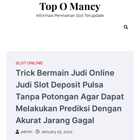
Top O Mancy
Skip
to
Informasi Permainan Slot Terupdate
content
SLOT ONLINE
Trick Bermain Judi Online
Judi Slot Deposit Pulsa
Tanpa Potongan Agar Dapat
Melakukan Prediksi Dengan
Akurat Jarang Gagal
admin
January 25, 2022