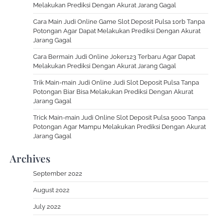
Melakukan Prediksi Dengan Akurat Jarang Gagal
Cara Main Judi Online Game Slot Deposit Pulsa 10rb Tanpa
Potongan Agar Dapat Melakukan Prediksi Dengan Akurat
Jarang Gagal
Cara Bermain Judi Online Joker123 Terbaru Agar Dapat
Melakukan Prediksi Dengan Akurat Jarang Gagal
Trik Main-main Judi Online Judi Slot Deposit Pulsa Tanpa
Potongan Biar Bisa Melakukan Prediksi Dengan Akurat
Jarang Gagal
Trick Main-main Judi Online Slot Deposit Pulsa 5000 Tanpa
Potongan Agar Mampu Melakukan Prediksi Dengan Akurat
Jarang Gagal
Archives
September 2022
August 2022
July 2022