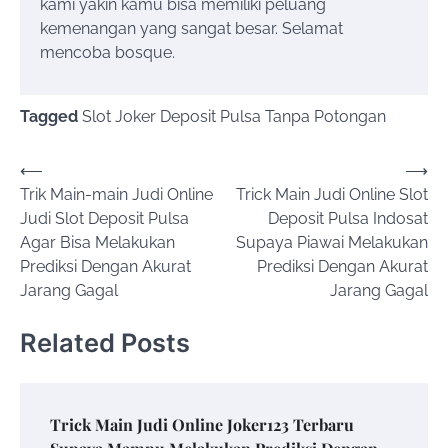
kami yakin kamu bisa memiliki peluang
kemenangan yang sangat besar. Selamat
mencoba bosque.
Tagged
Slot Joker Deposit Pulsa Tanpa Potongan
Post
⟵
⟶
Trik Main-main Judi Online
Trick Main Judi Online Slot
navigation
Judi Slot Deposit Pulsa
Deposit Pulsa Indosat
Agar Bisa Melakukan
Supaya Piawai Melakukan
Prediksi Dengan Akurat
Prediksi Dengan Akurat
Jarang Gagal
Jarang Gagal
Related Posts
Trick Main Judi Online Joker123 Terbaru