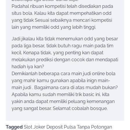
Padahal ribuan kompetisi telah disediakan pada
situs bola. Kalau kita dapat mempehatikan odd
yang tidak Sesuai sebaiknya mencari kompetisi
lain yang memiliki odd yang lebih tinggi.
Jadi jikalau kita tidak menemukan odd yang besar
pada liga besar, tidak butuh ragu main pada tim
kecil. Kenapa tidak, yang penting kan dapat
melakukan prediksi dengan cocok dan mendapati
hadiah iya kan?
Demikianlah beberapa cara main judi online bola
yang mahir kamu gunakan apabila inign main-
main judi . Bagaimana cara di atas mudah bukan?
Apabila kamu sudah memiliki trik basic ini, kita
yakin anda dapat memiliki peluang kemenangan
yang sangat besar. Selamat cobalah bosque.
Tagged
Slot Joker Deposit Pulsa Tanpa Potongan