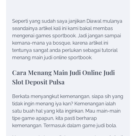
Seperti yang sudah saya janjikan Diawal mulanya
seandainya artikel kali ini kami bakal membas
mengenai games sportbook. Jadi jangan sampai
kemana-mana ya bosque, karena artikel ini
tentunya sangat anda perlukan sebagai tutorial
menang main judi online sportbook.
Cara Menang Main Judi Online Judi
Slot Deposit Pulsa
Berkata menyangkut kemenangan, siapa sih yang
tidak ingin menang iya kan? Kemenangan ialah
satu buah hal yang kita inginkan. Mau main-main
tipe game apapun, kita pasti berharap
kemenangan. Termasuk dalam game judi bola.