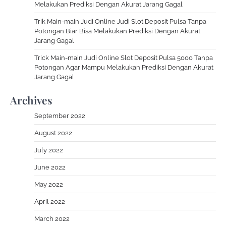
Melakukan Prediksi Dengan Akurat Jarang Gagal
Trik Main-main Judi Online Judi Slot Deposit Pulsa Tanpa
Potongan Biar Bisa Melakukan Prediksi Dengan Akurat
Jarang Gagal
Trick Main-main Judi Online Slot Deposit Pulsa 5000 Tanpa
Potongan Agar Mampu Melakukan Prediksi Dengan Akurat
Jarang Gagal
Archives
September 2022
August 2022
July 2022
June 2022
May 2022
April 2022
March 2022