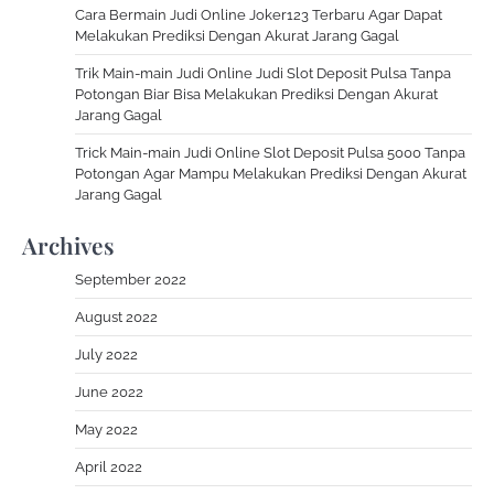
Cara Bermain Judi Online Joker123 Terbaru Agar Dapat
Melakukan Prediksi Dengan Akurat Jarang Gagal
Trik Main-main Judi Online Judi Slot Deposit Pulsa Tanpa
Potongan Biar Bisa Melakukan Prediksi Dengan Akurat
Jarang Gagal
Trick Main-main Judi Online Slot Deposit Pulsa 5000 Tanpa
Potongan Agar Mampu Melakukan Prediksi Dengan Akurat
Jarang Gagal
Archives
September 2022
August 2022
July 2022
June 2022
May 2022
April 2022