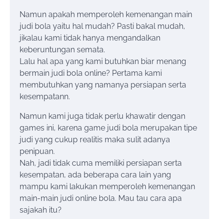
Namun apakah memperoleh kemenangan main
judi bola yaitu hal mudah? Pasti bakal mudah,
jikalau kami tidak hanya mengandalkan
keberuntungan semata.
Lalu hal apa yang kami butuhkan biar menang
bermain judi bola online? Pertama kami
membutuhkan yang namanya persiapan serta
kesempatann.
Namun kami juga tidak perlu khawatir dengan
games ini, karena game judi bola merupakan tipe
judi yang cukup realitis maka sulit adanya
penipuan.
Nah, jadi tidak cuma memiliki persiapan serta
kesempatan, ada beberapa cara lain yang
mampu kami lakukan memperoleh kemenangan
main-main judi online bola. Mau tau cara apa
sajakah itu?