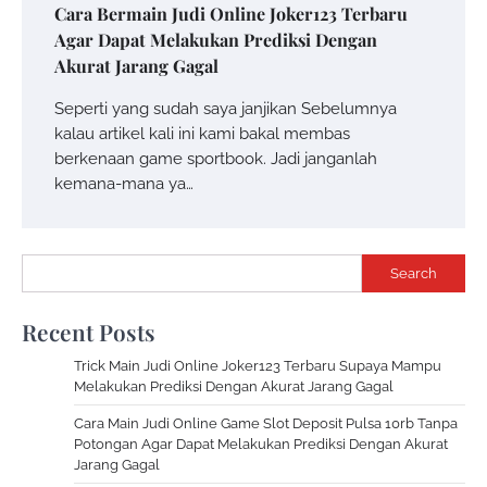
Cara Bermain Judi Online Joker123 Terbaru
Agar Dapat Melakukan Prediksi Dengan
Akurat Jarang Gagal
Seperti yang sudah saya janjikan Sebelumnya
kalau artikel kali ini kami bakal membas
berkenaan game sportbook. Jadi janganlah
kemana-mana ya…
Search
Recent Posts
Trick Main Judi Online Joker123 Terbaru Supaya Mampu
Melakukan Prediksi Dengan Akurat Jarang Gagal
Cara Main Judi Online Game Slot Deposit Pulsa 10rb Tanpa
Potongan Agar Dapat Melakukan Prediksi Dengan Akurat
Jarang Gagal