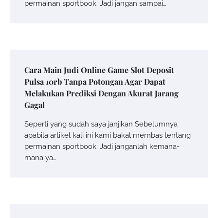
permainan sportbook. Jadi jangan sampai…
Cara Main Judi Online Game Slot Deposit
Pulsa 10rb Tanpa Potongan Agar Dapat
Melakukan Prediksi Dengan Akurat Jarang
Gagal
Seperti yang sudah saya janjikan Sebelumnya
apabila artikel kali ini kami bakal membas tentang
permainan sportbook. Jadi janganlah kemana-
mana ya…