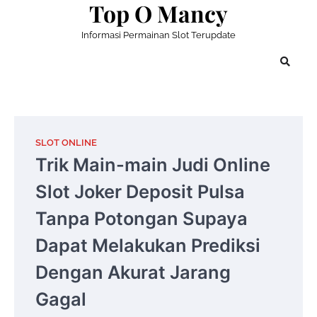
Top O Mancy
Skip
to
Informasi Permainan Slot Terupdate
content
SLOT ONLINE
Trik Main-main Judi Online
Slot Joker Deposit Pulsa
Tanpa Potongan Supaya
Dapat Melakukan Prediksi
Dengan Akurat Jarang
Gagal