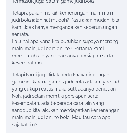
Termasuk juga dalam game judi bola.
Tetapi apakah meraih kemenangan main-main
judi bola ialah hal mudah? Pasti akan mudah, bila
kami tidak hanya mengandalkan keberuntungan
semata.
Lalu hal apa yang kita butuhkan supaya menang
main-main judi bola online? Pertama kami
membutuhkan yang namanya persiapan serta
kesempatann.
Tetapi kami juga tidak perlu khawatir dengan
game ini, karena games judi bola adalah type judi
yang cukup realitis maka sulit adanya penipuan.
Nah, jadi selain memiliki persiapan serta
kesempatan, ada beberapa cara lain yang
sanggup kita lakukan mendapatkan kemenangan
main-main judi online bola. Mau tau cara apa
sajakah itu?