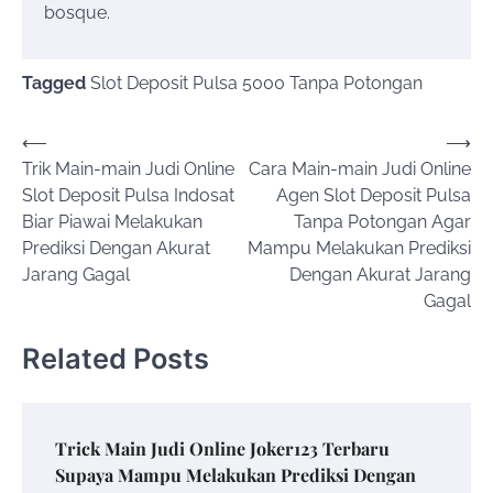
bosque.
Tagged
Slot Deposit Pulsa 5000 Tanpa Potongan
Post
⟵
⟶
Trik Main-main Judi Online
Cara Main-main Judi Online
navigation
Slot Deposit Pulsa Indosat
Agen Slot Deposit Pulsa
Biar Piawai Melakukan
Tanpa Potongan Agar
Prediksi Dengan Akurat
Mampu Melakukan Prediksi
Jarang Gagal
Dengan Akurat Jarang
Gagal
Related Posts
Trick Main Judi Online Joker123 Terbaru
Supaya Mampu Melakukan Prediksi Dengan